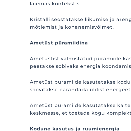
laiemas kontekstis.
Kristalli seostatakse liikumise ja are
mõtlemist ja kohanemisvõimet.
Ametüst püramiidina
Ametüstist valmistatud püramiide ka
peetakse sobivaks energia koondamis
Ametüst püramiide kasutatakse kodude
soovitakse parandada üldist energeeti
Ametüst püramiide kasutatakse ka tei
keskmesse, et toetada kogu komplekt
Kodune kasutus ja ruumienergia