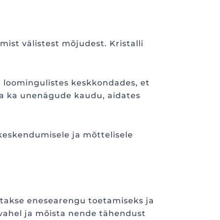
ist välistest mõjudest. Kristalli
 loomingulistes keskkondades, et
uda ka unenägude kaudu, aidates
keskendumisele ja mõttelisele
utatakse enesearengu toetamiseks ja
ahel ja mõista nende tähendust