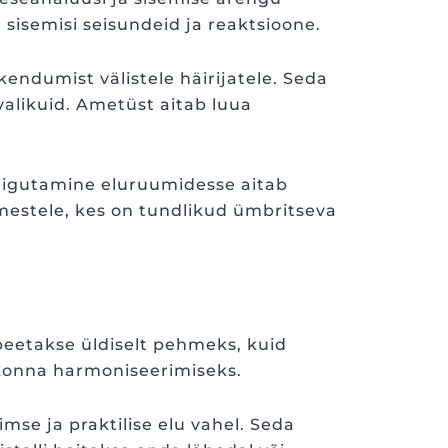
 sisemisi seisundeid ja reaktsioone.
ndumist välistele häirijatele. Seda
alikuid. Ametüst aitab luua
paigutamine eluruumidesse aitab
mestele, kes on tundlikud ümbritseva
 peetakse üldiselt pehmeks, kuid
kkonna harmoniseerimiseks.
se ja praktilise elu vahel. Seda