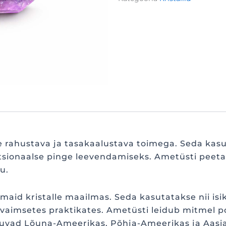
e rahustava ja tasakaalustava toimega. Seda kas
sionaalse pinge leevendamiseks. Ametüsti peetakse
u.
maid kristalle maailmas. Seda kasutatakse nii is
vaimsetes praktikates. Ametüsti leidub mitmel po
uvad Lõuna-Ameerikas, Põhja-Ameerikas ja Aasia