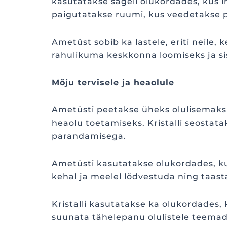
kasutatakse sageli olukordades, kus i
paigutatakse ruumi, kus veedetakse p
Ametüst sobib ka lastele, eriti neile, 
rahulikuma keskkonna loomiseks ja si
Mõju tervisele ja heaolule
Ametüsti peetakse üheks olulisemaks t
heaolu toetamiseks. Kristalli seostat
parandamisega.
Ametüsti kasutatakse olukordades, kus
kehal ja meelel lõdvestuda ning taas
Kristalli kasutatakse ka olukordades
suunata tähelepanu olulistele teemad