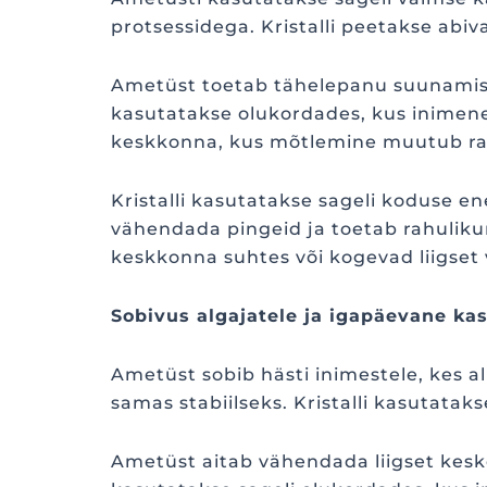
protsessidega. Kristalli peetakse abi
Ametüst toetab tähelepanu suunamist 
kasutatakse olukordades, kus inimene
keskkonna, kus mõtlemine muutub ra
Kristalli kasutatakse sageli koduse 
vähendada pingeid ja toetab rahuliku
keskkonna suhtes või kogevad liigset
Sobivus algajatele ja igapäevane ka
Ametüst sobib hästi inimestele, kes al
samas stabiilseks. Kristalli kasutata
Ametüst aitab vähendada liigset keske