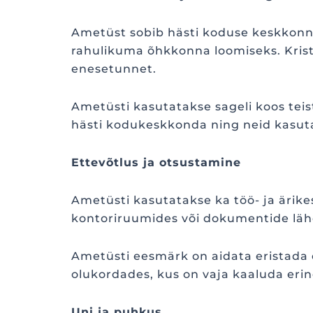
Ametüst sobib hästi koduse keskkonn
rahulikuma õhkkonna loomiseks. Krist
enesetunnet.
Ametüsti kasutatakse sageli koos teis
hästi kodukeskkonda ning neid kasutata
Ettevõtlus ja otsustamine
Ametüsti kasutatakse ka töö- ja ärike
kontoriruumides või dokumentide lähe
Ametüsti eesmärk on aidata eristada ol
olukordades, kus on vaja kaaluda erin
Uni ja puhkus