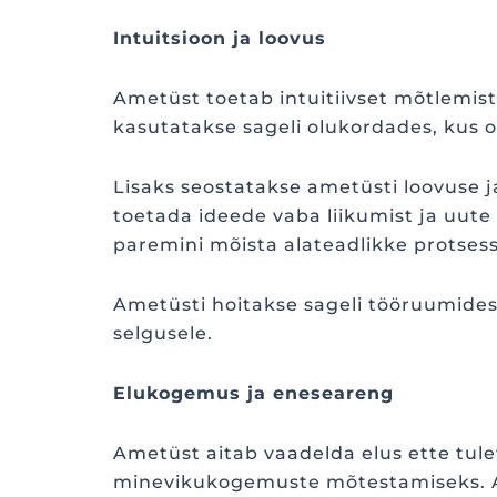
Intuitsioon ja loovus
Ametüst toetab intuitiivset mõtlemist 
kasutatakse sageli olukordades, kus 
Lisaks seostatakse ametüsti loovuse 
toetada ideede vaba liikumist ja uute
paremini mõista alateadlikke protsess
Ametüsti hoitakse sageli tööruumides
selgusele.
Elukogemus ja eneseareng
Ametüst aitab vaadelda elus ette tule
minevikukogemuste mõtestamiseks. A