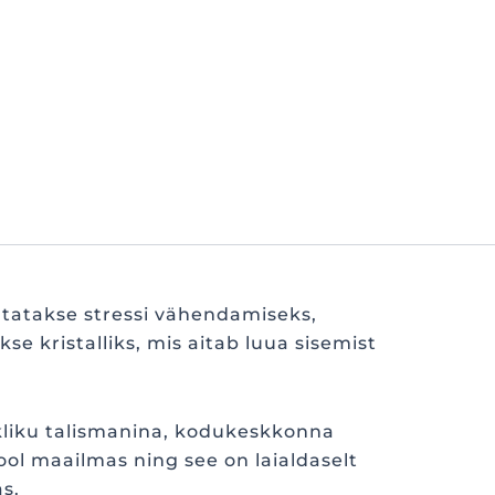
utatakse stressi vähendamiseks,
 kristalliks, mis aitab luua sisemist
ikliku talismanina, kodukeskkonna
ol maailmas ning see on laialdaselt
s.