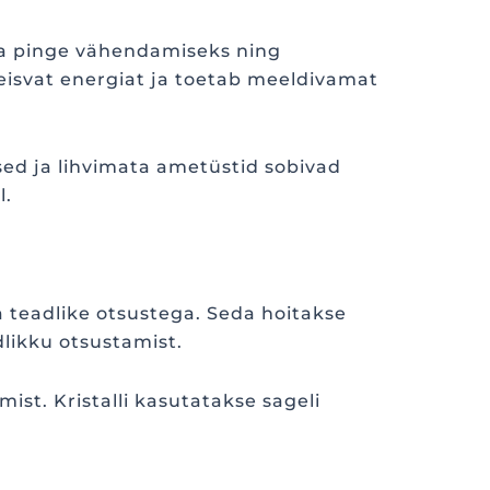
ja pinge vähendamiseks ning
eisvat energiat ja toetab meeldivamat
sed ja lihvimata ametüstid sobivad
l.
a teadlike otsustega. Seda hoitakse
likku otsustamist.
ist. Kristalli kasutatakse sageli