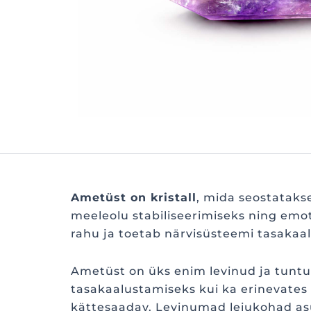
Ametüst on kristall
, mida seostataks
meeleolu stabiliseerimiseks ning emot
rahu ja toetab närvisüsteemi tasakaal
Ametüst on üks enim levinud ja tuntu
tasakaalustamiseks kui ka erinevates 
kättesaadav. Levinumad leiukohad as