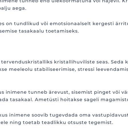
nimene tunneb end ülekoormatuna või hajevil. Kris
alju aega.
kes on tundlikud või emotsionaalselt kergesti ärrit
semise tasakaalu toetamiseks.
ervenduskristalliks kristallihuviliste seas. Seda
akse meeleolu stabiliseerimise, stressi leevendam
 inimene tunneb ärevust, sisemist pinget või väs
tada tasakaal. Ametüsti hoitakse sageli magamist
, kus inimene soovib tugevdada oma vastupidavust
ele ning toetab teadlikku otsuste tegemist.