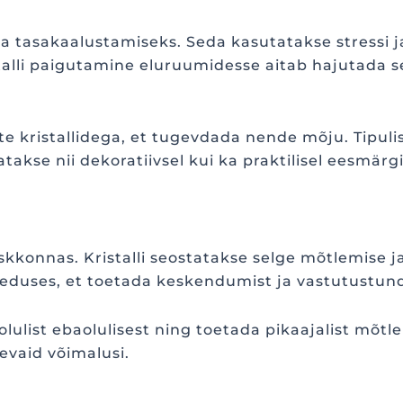
a tasakaalustamiseks. Seda kasutatakse stressi 
alli paigutamine eluruumidesse aitab hajutada s
te kristallidega, et tugevdada nende mõju. Tipuli
kse nii dekoratiivsel kui ka praktilisel eesmärgi
skkonnas. Kristalli seostatakse selge mõtlemise j
duses, et toetada keskendumist ja vastutustund
ulist ebaolulisest ning toetada pikaajalist mõtlem
evaid võimalusi.