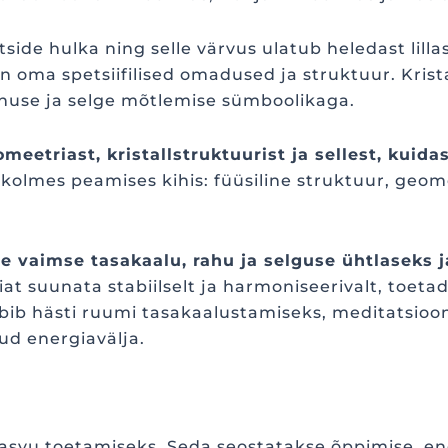
side hulka ning selle värvus ulatub heledast lilla
on oma spetsiifilised omadused ja struktuur. Kris
ainuse ja selge mõtlemise sümboolikaga.
meetriast, kristallstruktuurist ja sellest, kuida
eb kolmes peamises kihis: füüsiline struktuur, geom
e vaimse tasakaalu, rahu ja selguse ühtlaseks 
at suunata stabiilselt ja harmoniseerivalt, toetad
obib hästi ruumi tasakaalustamiseks, meditatsioo
tud energiavälja.
asvu toetamiseks. Seda seostatakse õppimise, en