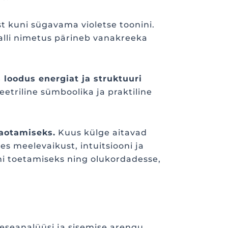
st kuni sügavama violetse toonini.
talli nimetus pärineb vanakreeka
s loodus energiat ja struktuuri
eetriline sümboolika ja praktiline
jaotamiseks.
Kuus külge aitavad
es meelevaikust, intuitsiooni ja
ni toetamiseks ning olukordadesse,
eseanalüüsi ja sisemise arengu