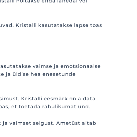
talli hoitakse enda lähedal või
uvad. Kristalli kasutatakse lapse toas
 kasutatakse vaimse ja emotsionaalse
ise ja üldise hea enesetunde
imust. Kristalli eesmärk on aidata
oas, et toetada rahulikumat und.
 ja vaimset selgust. Ametüst aitab