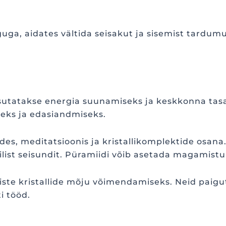
nguga, aidates vältida seisakut ja sisemist tardu
sutatakse energia suunamiseks ja keskkonna tas
eks ja edasiandmiseks.
s, meditatsioonis ja kristallikomplektide osana
list seisundit. Püramiidi võib asetada magamist
ste kristallide mõju võimendamiseks. Neid paigut
i tööd.