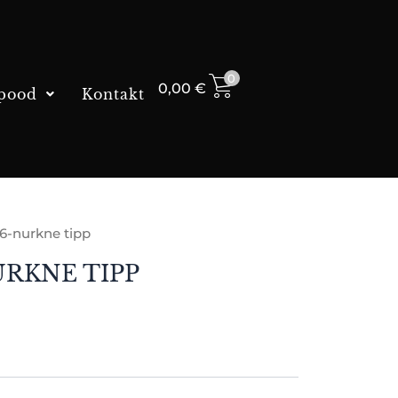
0
0,00
€
pood
Kontakt
6-nurkne tipp
RKNE TIPP