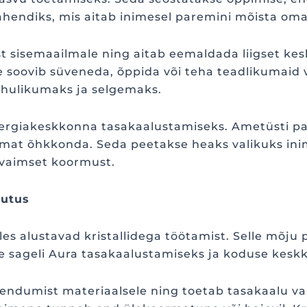
vahendiks, mis aitab inimesel paremini mõista oma
sisemaailmale ning aitab eemaldada liigset keske
 soovib süveneda, õppida või teha teadlikumaid v
hulikumaks ja selgemaks.
energiakeskkonna tasakaalustamiseks. Ametüsti 
mat õhkkonda. Seda peetakse heaks valikuks ini
 vaimset koormust.
sutus
les alustavad kristallidega töötamist. Selle mõju
kse sageli Aura tasakaalustamiseks ja koduse kes
ndumist materiaalsele ning toetab tasakaalu vaim