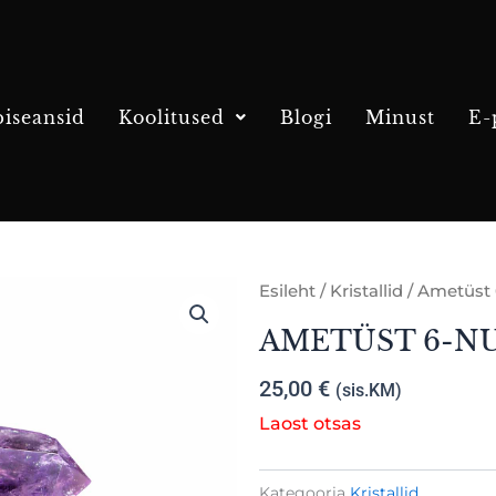
iseansid
Koolitused
Blogi
Minust
E-
Esileht
/
Kristallid
/ Ametüst 
AMETÜST 6-NU
25,00
€
(sis.KM)
Laost otsas
Kategooria
Kristallid