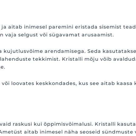
ja aitab inimesel paremini eristada sisemist teadm
on vaja selgust või sügavamat arusaamist.
ja kujutlusvõime arendamisega. Seda kasutatakse
 lahenduste tekkimist. Kristalli mõju võib avald
e.
 või loovates keskkondades, kus see aitab kaasa 
vaid raskusi kui õppimisvõimalusi. Kristalli kas
metüst aitab inimesel näha seoseid sündmuste v