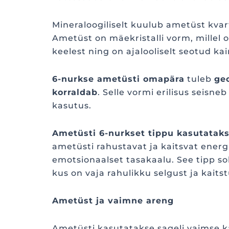
Mineraloogiliselt kuulub ametüst kvart
Ametüst on mäekristalli vorm, millel 
keelest ning on ajalooliselt seotud k
6-nurkse ametüsti omapära
tuleb
geo
korraldab
. Selle vormi erilisus seisn
kasutus.
Ametüsti 6-nurkset tippu kasutataks
ametüsti rahustavat ja kaitsvat energi
emotsionaalset tasakaalu. See tipp s
kus on vaja rahulikku selgust ja kaits
Ametüst ja vaimne areng
Ametüsti kasutatakse sageli vaimse k