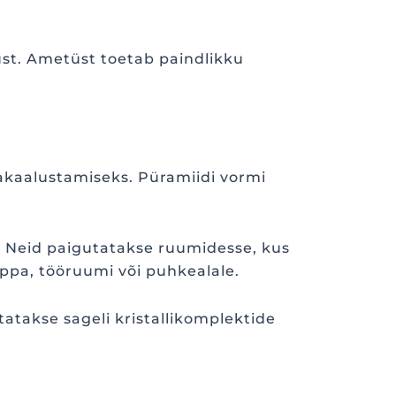
must. Ametüst toetab paindlikku
akaalustamiseks. Püramiidi vormi
. Neid paigutatakse ruumidesse, kus
uppa, tööruumi või puhkealale.
atakse sageli kristallikomplektide