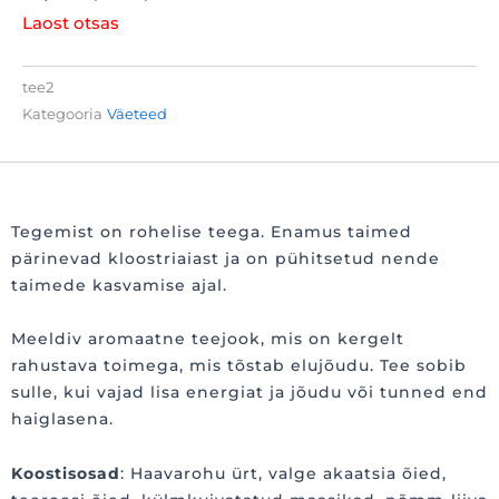
Laost otsas
tee2
Kategooria
Väeteed
Tegemist on rohelise teega. Enamus taimed
pärinevad kloostriaiast ja on pühitsetud nende
taimede kasvamise ajal.
Meeldiv aromaatne teejook, mis on kergelt
rahustava toimega, mis tõstab elujõudu. Tee sobib
sulle, kui vajad lisa energiat ja jõudu või tunned end
haiglasena.
Koostisosad
: Haavarohu ürt, valge akaatsia õied,