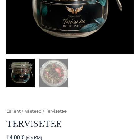
Esileht
/
Väeteed
/ Tervisetee
TERVISETEE
14,00
€
(sis.KM)