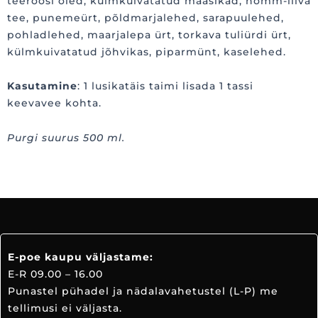
teeroosi õied, külmkuivatatud maasikad, nõmm-liiva
tee, punemeürt, põldmarjalehed, sarapuulehed,
pohladlehed, maarjalepa ürt, torkava tuliürdi ürt,
külmkuivatatud jõhvikas, piparmünt, kaselehed.
Kasutamine
: 1 lusikatäis taimi lisada 1 tassi
keevavee kohta.
Purgi suurus 500 ml.
E-poe kaupu väljastame:
E-R 09.00 – 16.00
Punastel pühadel ja nädalavahetustel (L-P) me
tellimusi ei väljasta.