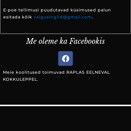
E-poe tellimusi puudutavad küsimused palun
esitada kõik
valgusinglid@gmail.com
.
Me oleme ka Facebookis
F
a
c
Meie koolitused toimuvad RAPLAS EELNEVAL
e
KOKKULEPPEL.
b
o
o
k