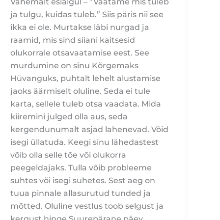
Vähemalt esialgul – ”Vaatame mis tuleb
ja tulgu, kuidas tuleb.” Siis päris nii see
ikka ei ole. Murtakse läbi nurgad ja
raamid, mis sind siiani kaitsesid
olukorrale otsavaatamise eest. See
murdumine on sinu Kõrgemaks
Hüvanguks, puhtalt lehelt alustamise
jaoks äärmiselt oluline. Seda ei tule
karta, sellele tuleb otsa vaadata. Mida
kiiremini julged olla aus, seda
kergendunumalt asjad lahenevad. Võid
isegi üllatuda. Keegi sinu lähedastest
võib olla selle tõe või olukorra
peegeldajaks. Tulla võib probleeme
suhtes või isegi suhetes. Sest aeg on
tuua pinnale allasurutud tunded ja
mõtted. Oluline vestlus toob selgust ja
kergust hinge.Suurepärane päev