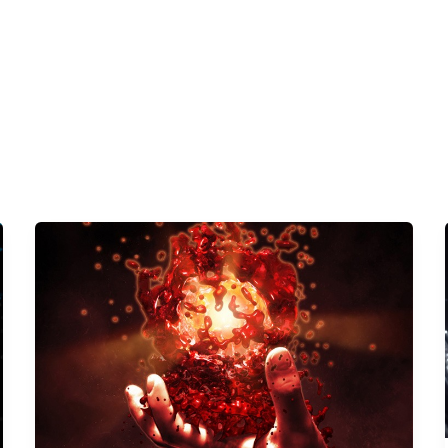
iseansid
Koolitused
Blogi
Minust
E-