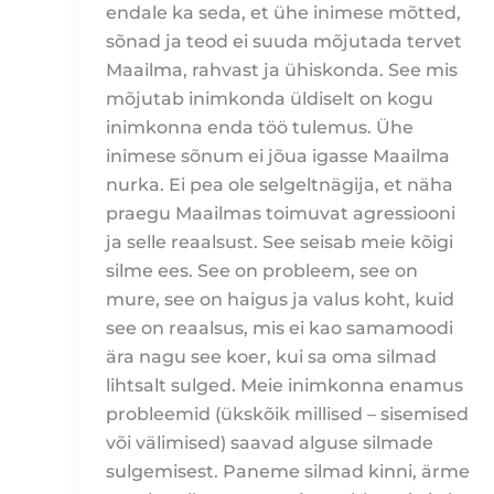
endale ka seda, et ühe inimese mõtted,
sõnad ja teod ei suuda mõjutada tervet
Maailma, rahvast ja ühiskonda. See mis
mõjutab inimkonda üldiselt on kogu
inimkonna enda töö tulemus. Ühe
inimese sõnum ei jõua igasse Maailma
nurka. Ei pea ole selgeltnägija, et näha
praegu Maailmas toimuvat agressiooni
ja selle reaalsust. See seisab meie kõigi
silme ees. See on probleem, see on
mure, see on haigus ja valus koht, kuid
see on reaalsus, mis ei kao samamoodi
ära nagu see koer, kui sa oma silmad
lihtsalt sulged. Meie inimkonna enamus
probleemid (ükskõik millised – sisemised
või välimised) saavad alguse silmade
sulgemisest. Paneme silmad kinni, ärme