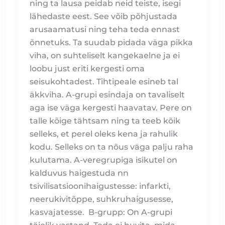
ning ta lausa peidab neid teiste, isegi
lähedaste eest. See võib põhjustada
arusaamatusi ning teha teda ennast
õnnetuks. Ta suudab pidada väga pikka
viha, on suhteliselt kangekaelne ja ei
loobu just eriti kergesti oma
seisukohtadest. Tihtipeale esineb tal
äkkviha. A-grupi esindaja on tavaliselt
aga ise väga kergesti haavatav. Pere on
talle kõige tähtsam ning ta teeb kõik
selleks, et perel oleks kena ja rahulik
kodu. Selleks on ta nõus väga palju raha
kulutama. A-veregrupiga isikutel on
kalduvus haigestuda nn
tsivilisatsioonihaigustesse: infarkti,
neerukivitõppe, suhkruhaigusesse,
kasvajatesse. B-grupp: On A-grupi