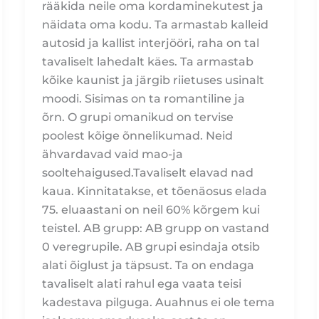
rääkida neile oma kordaminekutest ja
näidata oma kodu. Ta armastab kalleid
autosid ja kallist interjööri, raha on tal
tavaliselt lahedalt käes. Ta armastab
kõike kaunist ja järgib riietuses usinalt
moodi. Sisimas on ta romantiline ja
õrn. O grupi omanikud on tervise
poolest kõige õnnelikumad. Neid
ähvardavad vaid mao-ja
sooltehaigused.Tavaliselt elavad nad
kaua. Kinnitatakse, et tõenäosus elada
75. eluaastani on neil 60% kõrgem kui
teistel. AB grupp: AB grupp on vastand
0 veregrupile. AB grupi esindaja otsib
alati õiglust ja täpsust. Ta on endaga
tavaliselt alati rahul ega vaata teisi
kadestava pilguga. Auahnus ei ole tema