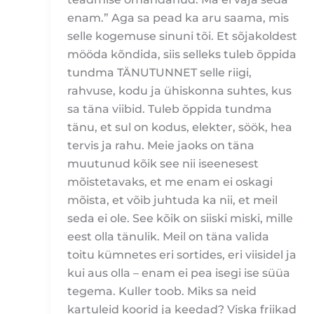
enam.” Aga sa pead ka aru saama, mis
selle kogemuse sinuni tõi. Et sõjakoldest
mööda kõndida, siis selleks tuleb õppida
tundma TÄNUTUNNET selle riigi,
rahvuse, kodu ja ühiskonna suhtes, kus
sa täna viibid. Tuleb õppida tundma
tänu, et sul on kodus, elekter, söök, hea
tervis ja rahu. Meie jaoks on täna
muutunud kõik see nii iseenesest
mõistetavaks, et me enam ei oskagi
mõista, et võib juhtuda ka nii, et meil
seda ei ole. See kõik on siiski miski, mille
eest olla tänulik. Meil on täna valida
toitu kümnetes eri sortides, eri viisidel ja
kui aus olla – enam ei pea isegi ise süüa
tegema. Kuller toob. Miks sa neid
kartuleid koorid ja keedad? Viska friikad