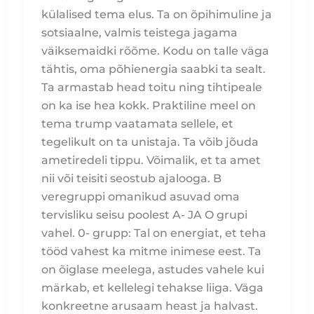
külalised tema elus. Ta on õpihimuline ja
sotsiaalne, valmis teistega jagama
väiksemaidki rõõme. Kodu on talle väga
tähtis, oma põhienergia saabki ta sealt.
Ta armastab head toitu ning tihtipeale
on ka ise hea kokk. Praktiline meel on
tema trump vaatamata sellele, et
tegelikult on ta unistaja. Ta võib jõuda
ametiredeli tippu. Võimalik, et ta amet
nii või teisiti seostub ajalooga. B
veregruppi omanikud asuvad oma
tervisliku seisu poolest A- JA O grupi
vahel. 0- grupp: Tal on energiat, et teha
tööd vahest ka mitme inimese eest. Ta
on õiglase meelega, astudes vahele kui
märkab, et kellelegi tehakse liiga. Väga
konkreetne arusaam heast ja halvast.