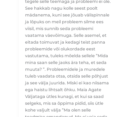
tegele selle teemaga ja probleemi ei ole.
See hakkab nagu kolle seest poolt
mädanema, kuni see jõuab välispinnale
ja lõpuks on meil probleem silme ees
viisil, mis sunnib seda probleemi
vaatama väevõimuga. Selle asemel, et
eitada toimuvat ja kedagi teist panna
probleemide või olukordade eest
vastutama, tuleks mõelda sellele ”Mida
mina saan selle jaoks ära teha, et seda
muuta? ”. Probleemidele ja muredele
tuleb vaadata otsa, otsida selle põhjust
ja see välja juurida. Miski ei kao niisama
ega haistu lihtsalt õhku. Maia Agate
Väljataga ütles kunagi, et kui sa saad
selgeks, mis sa õppima pidid, siis ütle
kohe valjult välja ”Ma olen selle
teadmise omandanud. Ma ei vaja seda