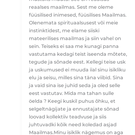
reaalses maailmas. Sest me oleme
füüsilised inimesed, füüsilises Maailmas.
Olenemata spirituaalsusest või meie
instinktidest, me elame siiski
mateerilises maailmas ja siin vahel on
sein. Teiseks ei saa me kunagi panna
vastutama kedagi teist iseenda mõtete,
tegude ja sõnade eest. Kellegi teise usk
ja uskumused ei muuda iial sinu isikliku
elu ja seisu, milles sina täna viibid. Sina
ja vaid sina ise juhid seda ja oled selle
eest vastutav. Mida ma tahan sulle
öelda ? Keegi kuskil puhus õhku, et
selgeltnägijate ja ennustajate sõnad
loovad kollektiiv teadvuse ja siis
juhtuvadki kõik need koledad asjad
Maailmas.Minu isiklik nägemus on aga