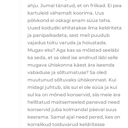
ahju. Jumal tänatud, et on friikad. Ei pea
kartuleid vähemalt koorima. Uus
põlvkond ei oskagi enam süüa teha.
Uued kodudki ehitatakse ilma keldriteta
ja panipaikadeta, sest meil puudub
vajadus toitu varuda ja hoiustada.
Mugav eks? Aga kas sa mõistad seeläbi
ka seda, et sa oled ise andnud läbi selle
mugava ühiskonna käest ära iseenda
vabaduse ja sõltumatuse? Sa oled
muutunud sõltuvaks ühiskonnast. Kui
midagi juhtub, siis sul ei ole süüa ja kui
sul ka on mõned konservid, siis meie ära
hellitatud maitsemeeled panevad need
konservid juba kolmandal päeval suus
keerama. Samal ajal need pered, kes on
korralikud toiduvarud keldritesse