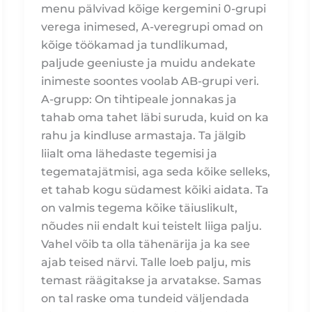
menu pälvivad kõige kergemini 0-grupi
verega inimesed, A-veregrupi omad on
kõige töökamad ja tundlikumad,
paljude geeniuste ja muidu andekate
inimeste soontes voolab AB-grupi veri.
A-grupp: On tihtipeale jonnakas ja
tahab oma tahet läbi suruda, kuid on ka
rahu ja kindluse armastaja. Ta jälgib
liialt oma lähedaste tegemisi ja
tegematajätmisi, aga seda kõike selleks,
et tahab kogu südamest kõiki aidata. Ta
on valmis tegema kõike täiuslikult,
nõudes nii endalt kui teistelt liiga palju.
Vahel võib ta olla tähenärija ja ka see
ajab teised närvi. Talle loeb palju, mis
temast räägitakse ja arvatakse. Samas
on tal raske oma tundeid väljendada