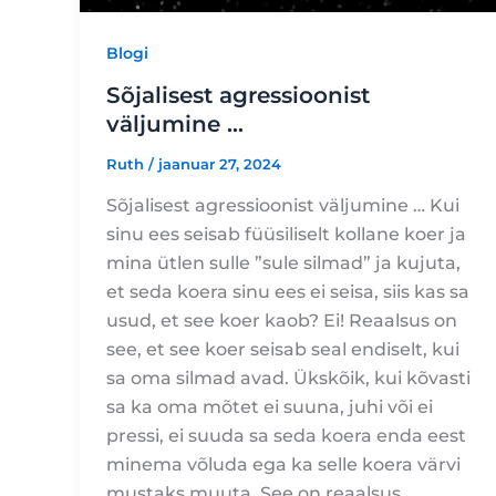
Blogi
Sõjalisest agressioonist
väljumine …
Ruth
/
jaanuar 27, 2024
Sõjalisest agressioonist väljumine … Kui
sinu ees seisab füüsiliselt kollane koer ja
mina ütlen sulle ”sule silmad” ja kujuta,
et seda koera sinu ees ei seisa, siis kas sa
usud, et see koer kaob? Ei! Reaalsus on
see, et see koer seisab seal endiselt, kui
sa oma silmad avad. Ükskõik, kui kõvasti
sa ka oma mõtet ei suuna, juhi või ei
pressi, ei suuda sa seda koera enda eest
minema võluda ega ka selle koera värvi
mustaks muuta. See on reaalsus