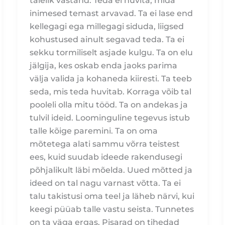
täielik vastand. Teda ei huvita, mida
inimesed temast arvavad. Ta ei lase end
kellegagi ega millegagi siduda, liigsed
kohustused ainult segavad teda. Ta ei
sekku tormiliselt asjade kulgu. Ta on elu
jälgija, kes oskab enda jaoks parima
välja valida ja kohaneda kiiresti. Ta teeb
seda, mis teda huvitab. Korraga võib tal
pooleli olla mitu tööd. Ta on andekas ja
tulvil ideid. Loominguline tegevus istub
talle kõige paremini. Ta on oma
mõtetega alati sammu võrra teistest
ees, kuid suudab ideede rakendusegi
põhjalikult läbi mõelda. Uued mõtted ja
ideed on tal nagu varnast võtta. Ta ei
talu takistusi oma teel ja läheb närvi, kui
keegi püüab talle vastu seista. Tunnetes
on ta väga ergas. Pisarad on tihedad