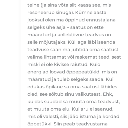
teine (ja sina võta siit kaasa see, mis
resoneerub sinuga). Kümne aasta
jooksul olen ma õppinud ennustajana
selgeks ühe asja – saatus on ette
määratud ja kollektiivne teadvus on
selle mõjutajaks. Küll aga läbi iseenda
teadvuse saan ma juhtida oma saatust
valima lihtsamat või raskemat teed, sest
miski ei ole kivisse raiutud. Kuid
energiad loovad õppepeatükid, mis on
määratud ja tuleb selgeks saada. Kui
edukas õpilane sa oma saatust läbides
oled, see sõltub sinu valikutsest. Ehk,
kuidas suudad sa muuta oma teadvust,
et muuta oma elu. Kui aru ei saanud,
mis oli valesti, siis jääd istuma ja kordad
õppetükki. Siin peab teadvustama