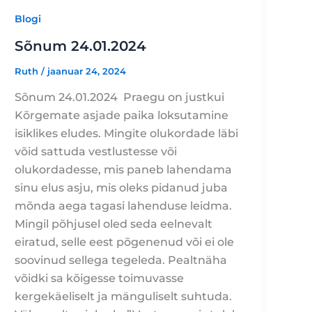
Blogi
Sõnum 24.01.2024
Ruth
/
jaanuar 24, 2024
Sõnum 24.01.2024 Praegu on justkui
Kõrgemate asjade paika loksutamine
isiklikes eludes. Mingite olukordade läbi
võid sattuda vestlustesse või
olukordadesse, mis paneb lahendama
sinu elus asju, mis oleks pidanud juba
mõnda aega tagasi lahenduse leidma.
Mingil põhjusel oled seda eelnevalt
eiratud, selle eest põgenenud või ei ole
soovinud sellega tegeleda. Pealtnäha
võidki sa kõigesse toimuvasse
kergekäeliselt ja mänguliselt suhtuda.