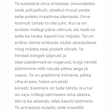
Ta sukeldub oma erialasse, omandades
seda põhjalikult, otsekui muud peale
selle poleks maailmas olemaski. Oma
loomult tahab ta olla juht. Kui ta on
endale midagi pähe võtnud, siis teeb ta
selle ka teoks, kasvõi nui neljaks. Tal on
eriline võime eristada olulist ebaolulisest
ning mõista teisi poolelt sõnalt. Ta
hindab kõrgelt sõprust ja
sõprussidemed on tugevad, kuigi nende
sõlmimine võib nõuda pikka aega ja
vaeva. Ta on positiivne inimene, pikka
viha ei pea, halva unustab
kiiresti. Eesmärk on talle tähtis. Kui tal
on vaja millegi ostmiseks raha säästa,
siis ta ka säästab, olles kasvõi söömata.
Ta armastab külalisi, talle meeldib