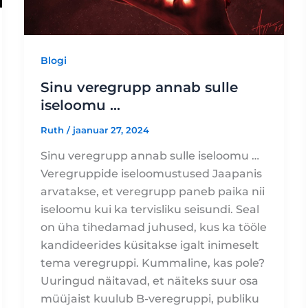
Blogi
Sinu veregrupp annab sulle
iseloomu …
Ruth
/
jaanuar 27, 2024
Sinu veregrupp annab sulle iseloomu …
Veregruppide iseloomustused Jaapanis
arvatakse, et veregrupp paneb paika nii
iseloomu kui ka tervisliku seisundi. Seal
on üha tihedamad juhused, kus ka tööle
kandideerides küsitakse igalt inimeselt
tema veregruppi. Kummaline, kas pole?
Uuringud näitavad, et näiteks suur osa
müüjaist kuulub B-veregruppi, publiku